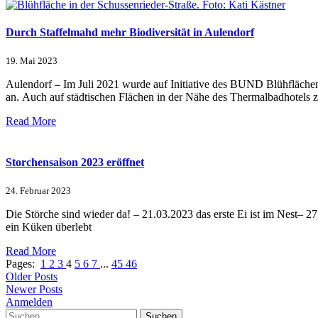
Durch Staffelmahd mehr Biodiversität in Aulendorf
19. Mai 2023
Aulendorf – Im Juli 2021 wurde auf Initiative des BUND Blühflächen i
an. Auch auf städtischen Flächen in der Nähe des Thermalbadhotels z
Read More
Storchensaison 2023 eröffnet
24. Februar 2023
Die Störche sind wieder da! – 21.03.2023 das erste Ei ist im Nest– 27
ein Küken überlebt
Read More
Pages:
1
2
3
4
5
6
7
...
45
46
Older Posts
Newer Posts
Anmelden
Suchen