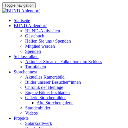
Toggle navigation
Startseite
BUND Aulendorf
BUND-Aktivitäten
Gästebuch
Helfen Sie uns / Spenden
Mitglied werden
Spenden
Schlossfalken
Aktueller Stream – Falkenhorst im Schloss
Turmfalken
Storchennest
Aktuelles Kamerabild
Bilder unserer Besucher*innen
Chronik der Beiträge
Eigene Bilder hochladen
Galerie Storchenbilder
Alte Storchengalerie
Stundenbilder
Videos
Projekte
Solarkraftwerk