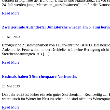
Großen Erfolg hatte der Bund für Umwelt und Naturschutz, als vor s
24. Juli werden junge Menschen „ausschwärmen“, um für die Naturs
Read More
Zwei gesunde Aulendorfer Jungstörche wurden am 6. Juni berin
13. Juni 2023
Erfolgreiche Zusammenarbeit von Feuerwehr und BUND. Bei herrlich
Aulendorfer Feuerwehr mit der Drehleiter wäre eine Beringung nicht 
Storchenbeauftragten. Als […]
Read More
Erstmals haben 5 Storchenpaare Nachwuchs
26. Mai 2023
Das Jahr 2023 ist bisher ein sehr gutes Storchenjahr. Rechtzeitig zur
waren auch im Winter im Nest zu sehen und sind nicht ins Winterqua
Read More