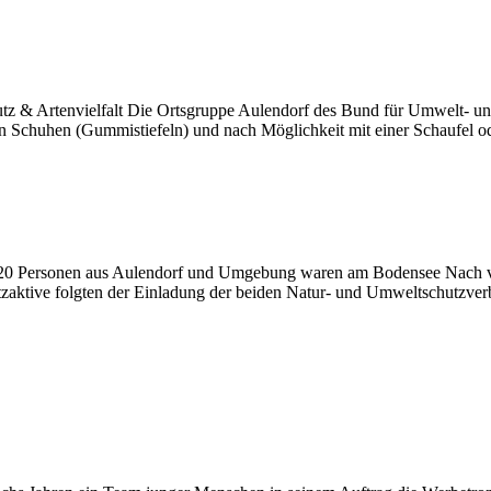
utz & Artenvielfalt Die Ortsgruppe Aulendorf des Bund für Umwelt- u
n Schuhen (Gummistiefeln) und nach Möglichkeit mit einer Schaufel ode
er 20 Personen aus Aulendorf und Umgebung waren am Bodensee Nach v
ktive folgten der Einladung der beiden Natur- und Umweltschutzverbän