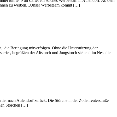
mmel rührte. Nun startet ein solches Werbeteam in Aulendorf: Ab dem
er*innen zu werben. „Unser Werbeteam kommt […]
, die Beringung mitverfolgen. Ohne die Unterstützung der
teries, begrüßten der Altstorch und Jungstorch stehend im Nest die
artier nach Aulendorf zurück. Die Störche in der Zollenreuterstraße
 den Störchen […]