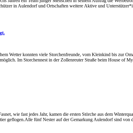
echs Jahren ein Team junger Menschen in seinem Auftrag die Werbetro
chützer in Aulendorf und Ortschaften weitere Aktive und Unterstütz
gt.
em Wetter konnten viele Storchenfreunde, vom Kleinkind bis zur Oma
möglich. Im Storchennest in der Zollenreuter Straße beim House of Mys
 Fasnet, wie fast jedes Jahr, kamen die ersten Störche aus dem Winterqu
rtier geflogen.Alle fünf Nester auf der Gemarkung Aulendorf sind von