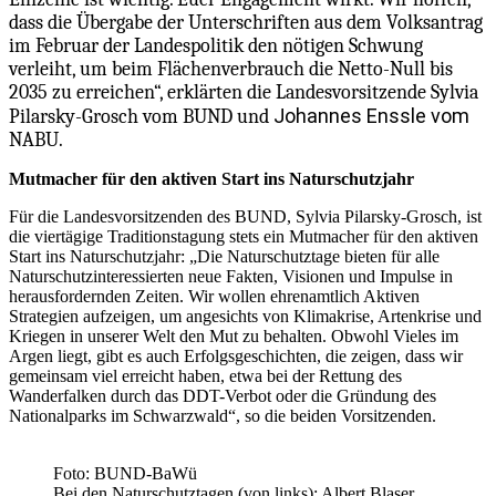
dass die Übergabe der Unterschriften aus dem Volksantrag
im Februar der Landespolitik den nötigen Schwung
verleiht, um beim Flächenverbrauch die Netto-Null bis
2035 zu erreichen“, erklärten die Landesvorsitzende Sylvia
Johannes Enssle vom
Pilarsky-Grosch vom BUND und
NABU.
Mutmacher für den aktiven Start ins Naturschutzjahr
Für die Landesvorsitzenden des BUND, Sylvia Pilarsky-Grosch, ist
die viertägige Traditionstagung stets ein Mutmacher für den aktiven
Start ins Naturschutzjahr: „Die Naturschutztage bieten für alle
Naturschutzinteressierten neue Fakten, Visionen und Impulse in
herausfordernden Zeiten. Wir wollen ehrenamtlich Aktiven
Strategien aufzeigen, um angesichts von Klimakrise, Artenkrise und
Kriegen in unserer Welt den Mut zu behalten. Obwohl Vieles im
Argen liegt, gibt es auch Erfolgsgeschichten, die zeigen, dass wir
gemeinsam viel erreicht haben, etwa bei der Rettung des
Wanderfalken durch das DDT-Verbot oder die Gründung des
Nationalparks im Schwarzwald“, so die beiden Vorsitzenden.
Foto: BUND-BaWü
Bei den Naturschutztagen (von links): Albert Blaser,