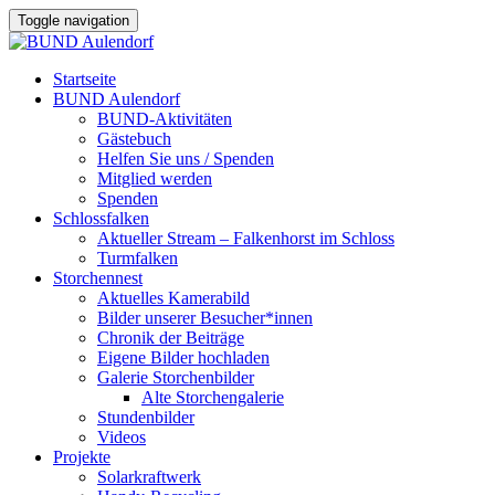
Toggle navigation
Startseite
BUND Aulendorf
BUND-Aktivitäten
Gästebuch
Helfen Sie uns / Spenden
Mitglied werden
Spenden
Schlossfalken
Aktueller Stream – Falkenhorst im Schloss
Turmfalken
Storchennest
Aktuelles Kamerabild
Bilder unserer Besucher*innen
Chronik der Beiträge
Eigene Bilder hochladen
Galerie Storchenbilder
Alte Storchengalerie
Stundenbilder
Videos
Projekte
Solarkraftwerk