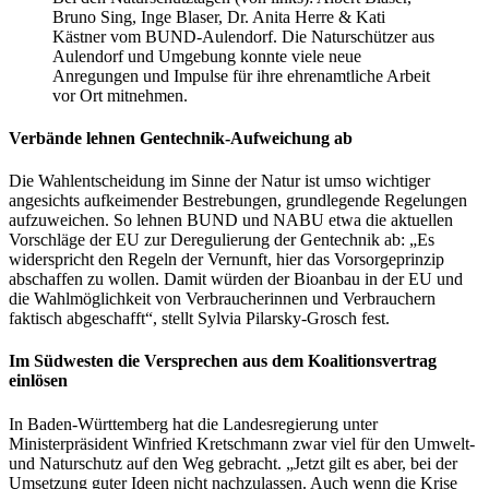
Bruno Sing, Inge Blaser, Dr. Anita Herre & Kati
Kästner vom BUND-Aulendorf. Die Naturschützer aus
Aulendorf und Umgebung konnte viele neue
Anregungen und Impulse für ihre ehrenamtliche Arbeit
vor Ort mitnehmen.
Verbände lehnen Gentechnik-Aufweichung ab
Die Wahlentscheidung im Sinne der Natur ist umso wichtiger
angesichts aufkeimender Bestrebungen, grundlegende Regelungen
aufzuweichen. So lehnen BUND und NABU etwa die aktuellen
Vorschläge der EU zur Deregulierung der Gentechnik ab: „Es
widerspricht den Regeln der Vernunft, hier das Vorsorgeprinzip
abschaffen zu wollen. Damit würden der Bioanbau in der EU und
die Wahlmöglichkeit von Verbraucherinnen und Verbrauchern
faktisch abgeschafft“, stellt Sylvia Pilarsky-Grosch fest.
Im Südwesten die Versprechen aus dem Koalitionsvertrag
einlösen
In Baden-Württemberg hat die Landesregierung unter
Ministerpräsident Winfried Kretschmann zwar viel für den Umwelt-
und Naturschutz auf den Weg gebracht. „Jetzt gilt es aber, bei der
Umsetzung guter Ideen nicht nachzulassen. Auch wenn die Krise