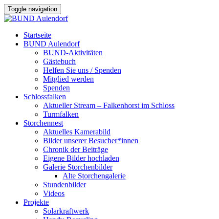
Toggle navigation
Startseite
BUND Aulendorf
BUND-Aktivitäten
Gästebuch
Helfen Sie uns / Spenden
Mitglied werden
Spenden
Schlossfalken
Aktueller Stream – Falkenhorst im Schloss
Turmfalken
Storchennest
Aktuelles Kamerabild
Bilder unserer Besucher*innen
Chronik der Beiträge
Eigene Bilder hochladen
Galerie Storchenbilder
Alte Storchengalerie
Stundenbilder
Videos
Projekte
Solarkraftwerk