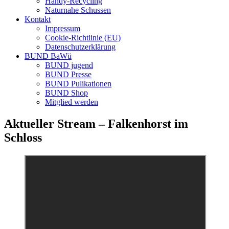
Handy-Recycling
Naturnahe Schussen
Kontakt
Impressum
Cookie-Richtlinie (EU)
Datenschutzerklärung
BUND BaWü
BUND jugend
BUND Presse
BUND Pulikationen
BUND Shop
Mitglied werden
Aktueller Stream – Falkenhorst im
Schloss