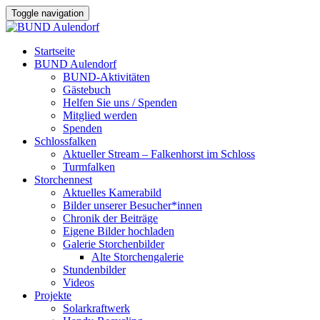
Toggle navigation
Startseite
BUND Aulendorf
BUND-Aktivitäten
Gästebuch
Helfen Sie uns / Spenden
Mitglied werden
Spenden
Schlossfalken
Aktueller Stream – Falkenhorst im Schloss
Turmfalken
Storchennest
Aktuelles Kamerabild
Bilder unserer Besucher*innen
Chronik der Beiträge
Eigene Bilder hochladen
Galerie Storchenbilder
Alte Storchengalerie
Stundenbilder
Videos
Projekte
Solarkraftwerk