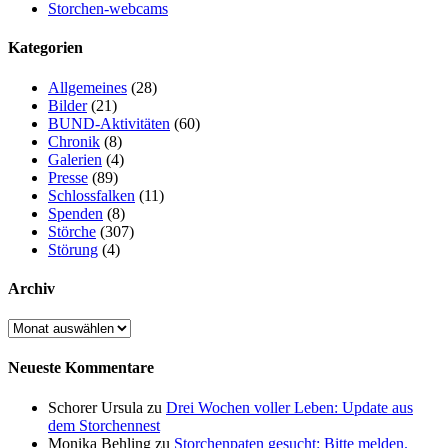
Storchen-webcams
Kategorien
Allgemeines
(28)
Bilder
(21)
BUND-Aktivitäten
(60)
Chronik
(8)
Galerien
(4)
Presse
(89)
Schlossfalken
(11)
Spenden
(8)
Störche
(307)
Störung
(4)
Archiv
Archiv
Neueste Kommentare
Schorer Ursula
zu
Drei Wochen voller Leben: Update aus
dem Storchennest
Monika Behling
zu
Storchenpaten gesucht: Bitte melden.