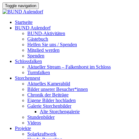
Toggle navigation
Startseite
BUND Aulendorf
BUND-Aktivitäten
Gästebuch
Helfen Sie uns / Spenden
Mitglied werden
Spenden
Schlossfalken
Aktueller Stream – Falkenhorst im Schloss
Turmfalken
Storchennest
Aktuelles Kamerabild
Bilder unserer Besucher*innen
Chronik der Beiträge
Eigene Bilder hochladen
Galerie Storchenbilder
Alte Storchengalerie
Stundenbilder
Videos
Projekte
Solarkraftwerk