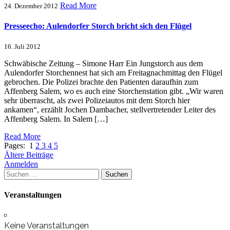
Read More
24. Dezember 2012
Presseecho: Aulendorfer Storch bricht sich den Flügel
16. Juli 2012
Schwäbische Zeitung – Simone Harr Ein Jungstorch aus dem
Aulendorfer Storchennest hat sich am Freitagnachmittag den Flügel
gebrochen. Die Polizei brachte den Patienten daraufhin zum
Affenberg Salem, wo es auch eine Storchenstation gibt. „Wir waren
sehr überrascht, als zwei Polizeiautos mit dem Storch hier
ankamen“, erzählt Jochen Dambacher, stellvertretender Leiter des
Affenberg Salem. In Salem […]
Read More
Pages:
1
2
3
4
5
Beitragsnavigation
Ältere Beiträge
Anmelden
Suchen
nach:
Veranstaltungen
Keine Veranstaltungen