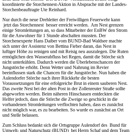
koordinierte die Storchennest-Aktion in Absprache mit der
Landes-
für
Storchenbeauftragte Ute Reinhard.
seine
Bewohner:
Nur durch die neue Drehleiter der Freiwilligen Feuerwehr kann
Nestputzaktion
jetzt das Storchennest besser erreicht werden. Am Nest grenzen
des
einige Stromleitungen an, so dass Mitarbeiter der EnBW den Strom
BUND-
für die Anwohner für 1 Stunde abschalten mussten. Der
Aulendorf
Storchenexperte Hans Daiber vom BUND-Bad Waldsee machte
sich unter der Assistenz von Bettina Fieber daran, das Nest in
luftiger Höhe zu reinigen und mit Reisig neu auszulegen. Die Ruten
ermöglichen den Wasserabfluss bei Regen, damit die Störche sich
nicht unterkühlen. Dadurch werden die Überlebenschancen der
Jungstörche erhöht. Denn Wetter und Nahrung im Revier
beeinflussen stark die Chancen für die Jungstörche. Nun haben die
Aulendorfer Störche nach ihrer Rückkehr die besten
Voraussetzungen für eine erfolgreiche Brut in einem sauberen Nest.
Das zweite Nest bei der alten Post in der Zollenreuter Straße sollte
abgeworfen werden. Beim näheren Hinschauen entdeckten die
Helfer jedoch, dass die Störche die Zweige so geschickt in die
vorhandenen Stromleitungen verflochten haben, dass es zunächst
nicht möglich war, es zu bearbeiten. So wurde es zunächst an Ort
und Stelle belassen.
Zum Schluss bedankt sich die Ortsgruppe Aulendorf des Bund für
Umwelt- und Naturschutz (BUND) bei Herrn Schaf und dem Team