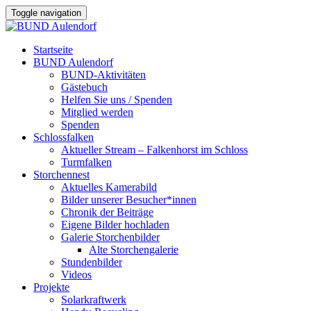
Toggle navigation
Startseite
BUND Aulendorf
BUND-Aktivitäten
Gästebuch
Helfen Sie uns / Spenden
Mitglied werden
Spenden
Schlossfalken
Aktueller Stream – Falkenhorst im Schloss
Turmfalken
Storchennest
Aktuelles Kamerabild
Bilder unserer Besucher*innen
Chronik der Beiträge
Eigene Bilder hochladen
Galerie Storchenbilder
Alte Storchengalerie
Stundenbilder
Videos
Projekte
Solarkraftwerk