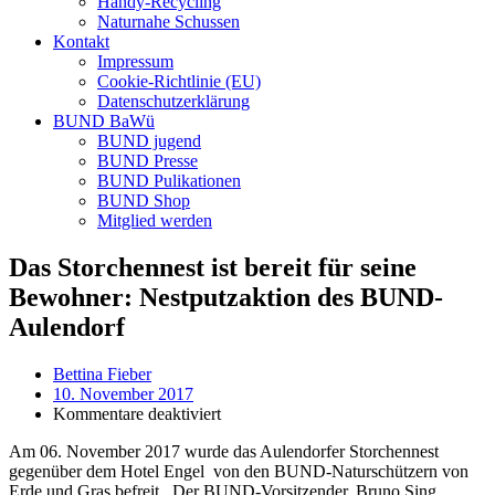
Handy-Recycling
Naturnahe Schussen
Kontakt
Impressum
Cookie-Richtlinie (EU)
Datenschutzerklärung
BUND BaWü
BUND jugend
BUND Presse
BUND Pulikationen
BUND Shop
Mitglied werden
Das Storchennest ist bereit für seine
Bewohner: Nestputzaktion des BUND-
Aulendorf
Bettina Fieber
10. November 2017
für
Kommentare deaktiviert
Das
Am 06. November 2017 wurde das Aulendorfer Storchennest
Storchennest
gegenüber dem Hotel Engel von den BUND-Naturschützern von
ist
Erde und Gras befreit. Der BUND-Vorsitzender, Bruno Sing,
bereit