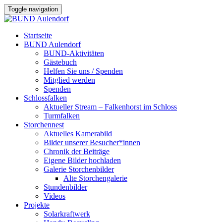
Toggle navigation
Startseite
BUND Aulendorf
BUND-Aktivitäten
Gästebuch
Helfen Sie uns / Spenden
Mitglied werden
Spenden
Schlossfalken
Aktueller Stream – Falkenhorst im Schloss
Turmfalken
Storchennest
Aktuelles Kamerabild
Bilder unserer Besucher*innen
Chronik der Beiträge
Eigene Bilder hochladen
Galerie Storchenbilder
Alte Storchengalerie
Stundenbilder
Videos
Projekte
Solarkraftwerk