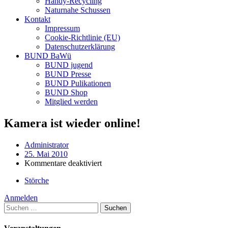
Handy-Recycling
Naturnahe Schussen
Kontakt
Impressum
Cookie-Richtlinie (EU)
Datenschutzerklärung
BUND BaWü
BUND jugend
BUND Presse
BUND Pulikationen
BUND Shop
Mitglied werden
Kamera ist wieder online!
Administrator
25. Mai 2010
für
Kommentare deaktiviert
Kamera
Störche
ist
wieder
Anmelden
online!
Suchen
nach: