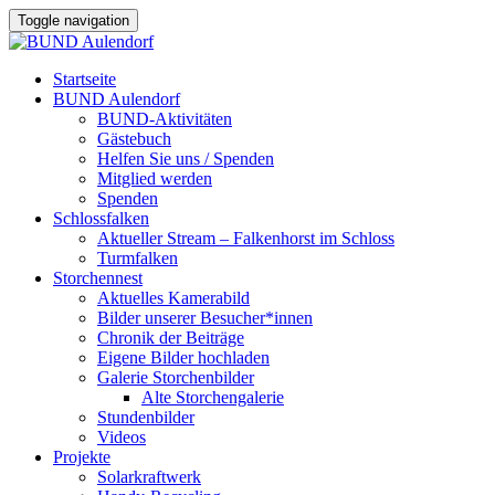
Toggle navigation
Startseite
BUND Aulendorf
BUND-Aktivitäten
Gästebuch
Helfen Sie uns / Spenden
Mitglied werden
Spenden
Schlossfalken
Aktueller Stream – Falkenhorst im Schloss
Turmfalken
Storchennest
Aktuelles Kamerabild
Bilder unserer Besucher*innen
Chronik der Beiträge
Eigene Bilder hochladen
Galerie Storchenbilder
Alte Storchengalerie
Stundenbilder
Videos
Projekte
Solarkraftwerk