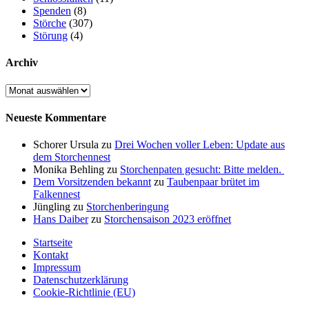
Spenden
(8)
Störche
(307)
Störung
(4)
Archiv
Archiv
Neueste Kommentare
Schorer Ursula
zu
Drei Wochen voller Leben: Update aus
dem Storchennest
Monika Behling
zu
Storchenpaten gesucht: Bitte melden.
Dem Vorsitzenden bekannt
zu
Taubenpaar brütet im
Falkennest
Jüngling
zu
Storchenberingung
Hans Daiber
zu
Storchensaison 2023 eröffnet
Startseite
Kontakt
Impressum
Datenschutzerklärung
Cookie-Richtlinie (EU)