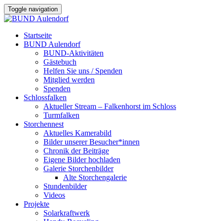
Toggle navigation
Startseite
BUND Aulendorf
BUND-Aktivitäten
Gästebuch
Helfen Sie uns / Spenden
Mitglied werden
Spenden
Schlossfalken
Aktueller Stream – Falkenhorst im Schloss
Turmfalken
Storchennest
Aktuelles Kamerabild
Bilder unserer Besucher*innen
Chronik der Beiträge
Eigene Bilder hochladen
Galerie Storchenbilder
Alte Storchengalerie
Stundenbilder
Videos
Projekte
Solarkraftwerk