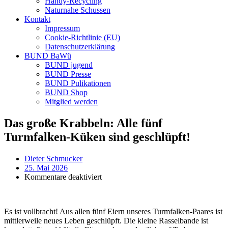
Handy-Recycling
Naturnahe Schussen
Kontakt
Impressum
Cookie-Richtlinie (EU)
Datenschutzerklärung
BUND BaWü
BUND jugend
BUND Presse
BUND Pulikationen
BUND Shop
Mitglied werden
Das große Krabbeln: Alle fünf
Turmfalken-Küken sind geschlüpft!
Dieter Schmucker
25. Mai 2026
für
Kommentare deaktiviert
Das
große
Krabbeln:
Es ist vollbracht! Aus allen fünf Eiern unseres Turmfalken-Paares ist
Alle
mittlerweile neues Leben geschlüpft. Die kleine Rasselbande ist
fünf