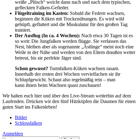
weiße „Plüsch“ weicht dann nach und nach dem typischen,
gefleckten Falken-Gefieder.
Flügeltraining im Kasten:
Sobald die Federn wachsen,
beginnen die Küken mit Trockenübungen. Es wird wild
gehüpft, geflattert und die Muskulatur für den großen Tag
trainiert.
Der Ausflug (In ca. 4 Wochen):
Nach etwa 30 Tagen ist es
so weit: Die Jungfalken werden flügge. Sie verlassen das
Nest, bleiben aber als sogenannte „Ästlinge“ meist noch eine
Weile in der Nähe und werden von den Eltern draußen weiter
betreut, bis sie perfekte Jäger sind.
Schon gewusst?
Turmfalken-Küken wachsen rasant.
Innerhalb der ersten drei Wochen vervielfachen sie ihr
Schlupfgewicht. Schaut also regelmäßig rein – man
kann ihnen beim Wachsen quasi zuschauen!
Wir halten euch hier und über den Live-Stream weiterhin auf dem
Laufenden. Drücken wir den fünf Hitzköpfen die Daumen für einen
guten Start ins Falkenleben!
Bilder
Schlossfalken
Anmelden
Suchen