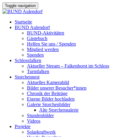
Toggle navigation
Startseite
BUND Aulendorf
BUND-Aktivitäten
Gästebuch
Helfen Sie uns / Spenden
Mitglied werden
Spenden
Schlossfalken
Aktueller Stream – Falkenhorst im Schloss
Turmfalken
Storchennest
Aktuelles Kamerabild
Bilder unserer Besucher*innen
Chronik der Beiträge
Eigene Bilder hochladen
Galerie Storchenbilder
Alte Storchengalerie
Stundenbilder
Videos
Projekte
Solarkraftwerk