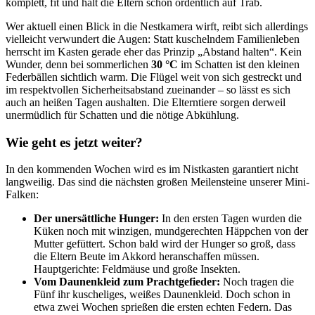
komplett, fit und hält die Eltern schon ordentlich auf Trab.
Turmfalken-
Küken
Wer aktuell einen Blick in die Nestkamera wirft, reibt sich allerdings
sind
vielleicht verwundert die Augen: Statt kuschelndem Familienleben
geschlüpft!
herrscht im Kasten gerade eher das Prinzip „Abstand halten“. Kein
Wunder, denn bei sommerlichen
30 °C
im Schatten ist den kleinen
Federbällen sichtlich warm. Die Flügel weit von sich gestreckt und
im respektvollen Sicherheitsabstand zueinander – so lässt es sich
auch an heißen Tagen aushalten. Die Elterntiere sorgen derweil
unermüdlich für Schatten und die nötige Abkühlung.
Wie geht es jetzt weiter?
In den kommenden Wochen wird es im Nistkasten garantiert nicht
langweilig. Das sind die nächsten großen Meilensteine unserer Mini-
Falken:
Der unersättliche Hunger:
In den ersten Tagen wurden die
Küken noch mit winzigen, mundgerechten Häppchen von der
Mutter gefüttert. Schon bald wird der Hunger so groß, dass
die Eltern Beute im Akkord heranschaffen müssen.
Hauptgerichte: Feldmäuse und große Insekten.
Vom Daunenkleid zum Prachtgefieder:
Noch tragen die
Fünf ihr kuscheliges, weißes Daunenkleid. Doch schon in
etwa zwei Wochen sprießen die ersten echten Federn. Das