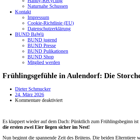
Handy-Recycling
Naturnahe Schussen
Kontakt
Impressum
Cookie-Richtlinie (EU)
Datenschutzerklärung
BUND BaWü
BUND jugend
BUND Presse
BUND Pulikationen
BUND Shop
Mitglied werden
Frühlingsgefühle in Aulendorf: Die Storch
Dieter Schmucker
24. März 2026
für
Kommentare deaktiviert
Frühlingsgefühle
in
Aulendorf:
Es klappert wieder auf dem Dach: Pünktlich zum Frühlingsbeginn ist i
Die
die ersten zwei Eier liegen sicher im Nest!
Storchensaison
hat
Nun beginnt die spannende Zeit des Brütens. Die beiden Elterntiere 
begonnen!