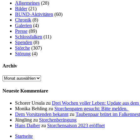
Allgemeines
(28)
Bilder
(21)
BUND-Aktivitäten
(60)
Chronik
(8)
Galerien
(4)
Presse
(89)
Schlossfalken
(11)
Spenden
(8)
Störche
(307)
Störung
(4)
Archiv
Archiv
Neueste Kommentare
Schorer Ursula
zu
Drei Wochen voller Leben: Update aus dem 
Monika Behling
zu
Storchenpaten gesucht: Bitte melden.
Dem Vorsitzenden bekannt
zu
Taubenpaar brütet im Falkennest
Jüngling
zu
Storchenberingung
Hans Daiber
zu
Storchensaison 2023 eröffnet
Startseite