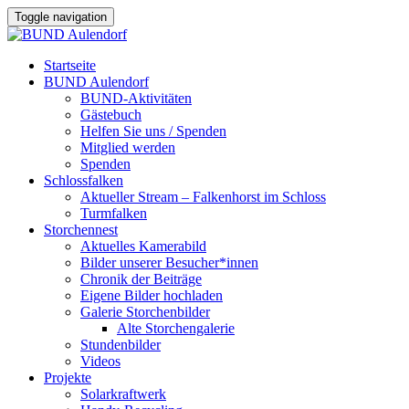
Toggle navigation
Startseite
BUND Aulendorf
BUND-Aktivitäten
Gästebuch
Helfen Sie uns / Spenden
Mitglied werden
Spenden
Schlossfalken
Aktueller Stream – Falkenhorst im Schloss
Turmfalken
Storchennest
Aktuelles Kamerabild
Bilder unserer Besucher*innen
Chronik der Beiträge
Eigene Bilder hochladen
Galerie Storchenbilder
Alte Storchengalerie
Stundenbilder
Videos
Projekte
Solarkraftwerk