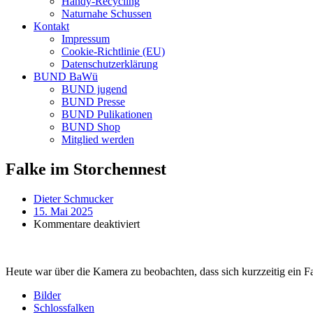
Handy-Recycling
Naturnahe Schussen
Kontakt
Impressum
Cookie-Richtlinie (EU)
Datenschutzerklärung
BUND BaWü
BUND jugend
BUND Presse
BUND Pulikationen
BUND Shop
Mitglied werden
Falke im Storchennest
Dieter Schmucker
15. Mai 2025
für
Kommentare deaktiviert
Falke
im
Storchennest
Heute war über die Kamera zu beobachten, dass sich kurzzeitig ein Fa
Bilder
Schlossfalken