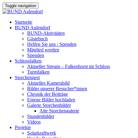
Toggle navigation
Startseite
BUND Aulendorf
BUND-Aktivitäten
Gästebuch
Helfen Sie uns / Spenden
Mitglied werden
Spenden
Schlossfalken
Aktueller Stream – Falkenhorst im Schloss
Turmfalken
Storchennest
Aktuelles Kamerabild
Bilder unserer Besucher*innen
Chronik der Beiträge
Eigene Bilder hochladen
Galerie Storchenbilder
Alte Storchengalerie
Stundenbilder
Videos
Projekte
Solarkraftwerk