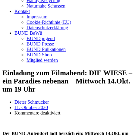
Handy-Recycling
Naturnahe Schussen
Kontakt
Impressum
Cookie-Richtlinie (EU)
Datenschutzerklärung
BUND BaWü
BUND jugend
BUND Presse
BUND Pulikationen
BUND Shop
Mitglied werden
Einladung zum Filmabend: DIE WIESE –
ein Paradies nebenan – Mittwoch 14.Okt.
um 19 Uhr
Dieter Schmucker
11. Oktober 2020
für
Kommentare deaktiviert
Einladung
zum
Filmabend:
Der BUND-Aulendorf lädt herzlich ein:
Mittwoch 14.Okt. um
DIE