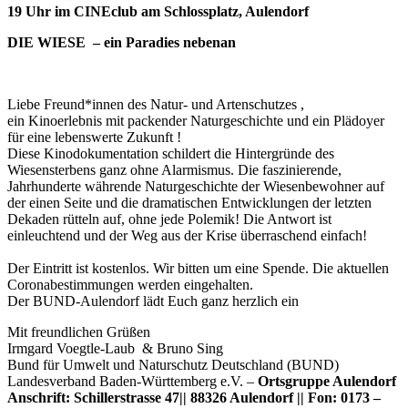
19 Uhr im CINEclub am Schlossplatz, Aulendorf
WIESE
–
DIE WIESE – ein Paradies nebenan
ein
Paradies
nebenan
–
Liebe Freund*innen des Natur- und Artenschutzes ,
Mittwoch
ein Kinoerlebnis mit packender Naturgeschichte und ein Plädoyer
14.Okt.
für eine lebenswerte Zukunft !
um
Diese Kinodokumentation schildert die Hintergründe des
19
Wiesensterbens ganz ohne Alarmismus. Die faszinierende,
Uhr
Jahrhunderte währende Naturgeschichte der Wiesenbewohner auf
der einen Seite und die dramatischen Entwicklungen der letzten
Dekaden rütteln auf, ohne jede Polemik! Die Antwort ist
einleuchtend und der Weg aus der Krise überraschend einfach!
Der Eintritt ist kostenlos. Wir bitten um eine Spende. Die aktuellen
Coronabestimmungen werden eingehalten.
Der BUND-Aulendorf lädt Euch ganz herzlich ein
Mit freundlichen Grüßen
Irmgard Voegtle-Laub & Bruno Sing
Bund für Umwelt und Naturschutz Deutschland (BUND)
Landesverband Baden-Württemberg e.V. –
Ortsgruppe Aulendorf
Anschrift: Schillerstrasse 47|| 88326 Aulendorf || Fon: 0173 –