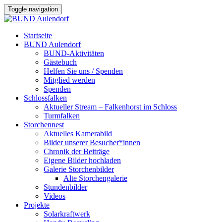
Toggle navigation
Startseite
BUND Aulendorf
BUND-Aktivitäten
Gästebuch
Helfen Sie uns / Spenden
Mitglied werden
Spenden
Schlossfalken
Aktueller Stream – Falkenhorst im Schloss
Turmfalken
Storchennest
Aktuelles Kamerabild
Bilder unserer Besucher*innen
Chronik der Beiträge
Eigene Bilder hochladen
Galerie Storchenbilder
Alte Storchengalerie
Stundenbilder
Videos
Projekte
Solarkraftwerk