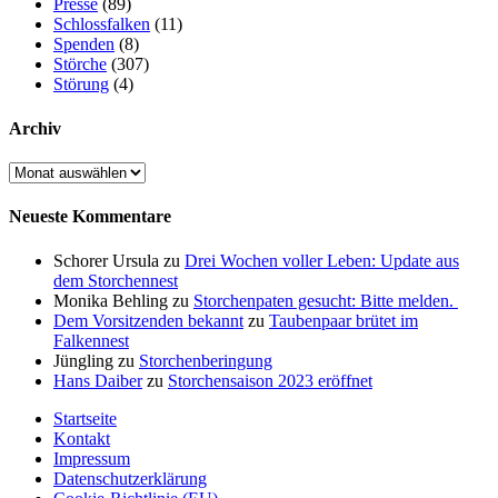
Presse
(89)
Schlossfalken
(11)
Spenden
(8)
Störche
(307)
Störung
(4)
Archiv
Archiv
Neueste Kommentare
Schorer Ursula
zu
Drei Wochen voller Leben: Update aus
dem Storchennest
Monika Behling
zu
Storchenpaten gesucht: Bitte melden.
Dem Vorsitzenden bekannt
zu
Taubenpaar brütet im
Falkennest
Jüngling
zu
Storchenberingung
Hans Daiber
zu
Storchensaison 2023 eröffnet
Startseite
Kontakt
Impressum
Datenschutzerklärung