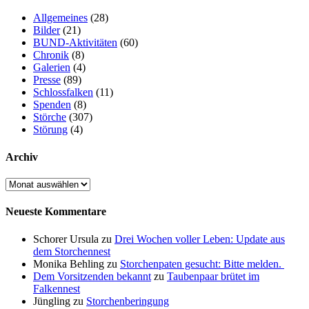
Allgemeines
(28)
Bilder
(21)
BUND-Aktivitäten
(60)
Chronik
(8)
Galerien
(4)
Presse
(89)
Schlossfalken
(11)
Spenden
(8)
Störche
(307)
Störung
(4)
Archiv
Archiv
Neueste Kommentare
Schorer Ursula
zu
Drei Wochen voller Leben: Update aus
dem Storchennest
Monika Behling
zu
Storchenpaten gesucht: Bitte melden.
Dem Vorsitzenden bekannt
zu
Taubenpaar brütet im
Falkennest
Jüngling
zu
Storchenberingung