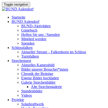
Toggle navigation
Startseite
BUND Aulendorf
BUND-Aktivitäten
Gästebuch
Helfen Sie uns / Spenden
Mitglied werden
Spenden
Schlossfalken
Aktueller Stream – Falkenhorst im Schloss
Turmfalken
Storchennest
Aktuelles Kamerabild
Bilder unserer Besucher*innen
Chronik der Beiträge
Eigene Bilder hochladen
Galerie Storchenbilder
Alte Storchengalerie
Stundenbilder
Videos
Projekte
Solarkraftwerk