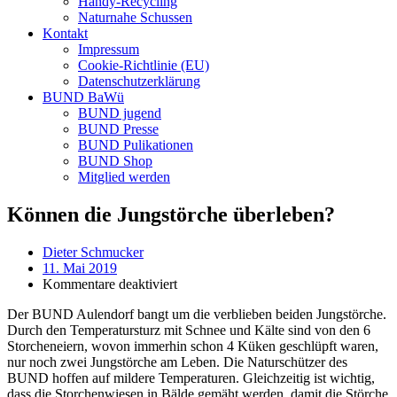
Handy-Recycling
Naturnahe Schussen
Kontakt
Impressum
Cookie-Richtlinie (EU)
Datenschutzerklärung
BUND BaWü
BUND jugend
BUND Presse
BUND Pulikationen
BUND Shop
Mitglied werden
Können die Jungstörche überleben?
Dieter Schmucker
11. Mai 2019
für
Kommentare deaktiviert
Können
Der BUND Aulendorf bangt um die verblieben beiden Jungstörche.
die
Durch den Temperatursturz mit Schnee und Kälte sind von den 6
Jungstörche
Storcheneiern, wovon immerhin schon 4 Küken geschlüpft waren,
überleben?
nur noch zwei Jungstörche am Leben. Die Naturschützer des
BUND hoffen auf mildere Temperaturen. Gleichzeitig ist wichtig,
dass die Storchenwiesen in Bälde gemäht werden, damit die Störche