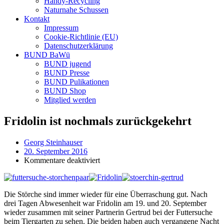
Handy-Recycling
Naturnahe Schussen
Kontakt
Impressum
Cookie-Richtlinie (EU)
Datenschutzerklärung
BUND BaWü
BUND jugend
BUND Presse
BUND Pulikationen
BUND Shop
Mitglied werden
Fridolin ist nochmals zurückgekehrt
Georg Steinhauser
20. September 2016
für
Kommentare deaktiviert
Fridolin
ist
nochmals
Die Störche sind immer wieder für eine Überraschung gut. Nach
zurückgekehrt
drei Tagen Abwesenheit war Fridolin am 19. und 20. September
wieder zusammen mit seiner Partnerin Gertrud bei der Futtersuche
beim Tiergarten zu sehen. Die beiden haben auch vergangene Nacht