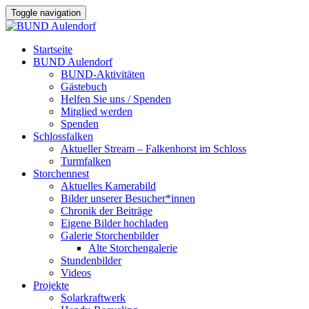
Toggle navigation
Startseite
BUND Aulendorf
BUND-Aktivitäten
Gästebuch
Helfen Sie uns / Spenden
Mitglied werden
Spenden
Schlossfalken
Aktueller Stream – Falkenhorst im Schloss
Turmfalken
Storchennest
Aktuelles Kamerabild
Bilder unserer Besucher*innen
Chronik der Beiträge
Eigene Bilder hochladen
Galerie Storchenbilder
Alte Storchengalerie
Stundenbilder
Videos
Projekte
Solarkraftwerk