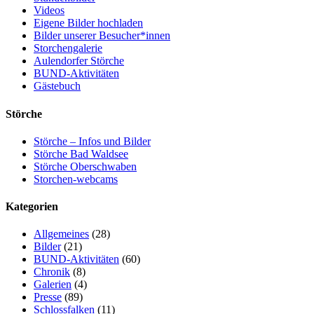
Videos
Eigene Bilder hochladen
Bilder unserer Besucher*innen
Storchengalerie
Aulendorfer Störche
BUND-Aktivitäten
Gästebuch
Störche
Störche – Infos und Bilder
Störche Bad Waldsee
Störche Oberschwaben
Storchen-webcams
Kategorien
Allgemeines
(28)
Bilder
(21)
BUND-Aktivitäten
(60)
Chronik
(8)
Galerien
(4)
Presse
(89)
Schlossfalken
(11)