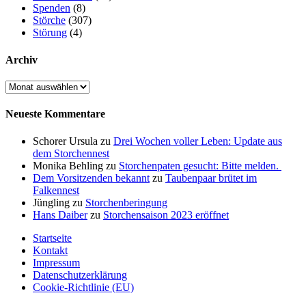
Spenden
(8)
Störche
(307)
Störung
(4)
Archiv
Archiv
Neueste Kommentare
Schorer Ursula
zu
Drei Wochen voller Leben: Update aus
dem Storchennest
Monika Behling
zu
Storchenpaten gesucht: Bitte melden.
Dem Vorsitzenden bekannt
zu
Taubenpaar brütet im
Falkennest
Jüngling
zu
Storchenberingung
Hans Daiber
zu
Storchensaison 2023 eröffnet
Startseite
Kontakt
Impressum
Datenschutzerklärung
Cookie-Richtlinie (EU)