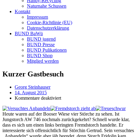
Handy-Recycling
Naturnahe Schussen
Kontakt
Impressum
Cookie-Richtlinie (EU)
Datenschutzerklärung
BUND BaWü
BUND jugend
BUND Presse
BUND Pulikationen
BUND Shop
Mitglied werden
Kurzer Gastbesuch
Georg Steinhauser
14. August 2015
für
Kommentare deaktiviert
Kurzer
Gastbesuch
Heute waren auf der Booser Wiese vier Störche zu sehen. Ist
Jungstorch AW 746 nochmals zurückgekehrt? Schnell wurde klar,
dass es sich um einen links beringten Fremdstorch handelte. Er
interessierte sich offensichtlich für Störchin Gertrud. Sein versuchtes
„Anbandeln“ wurde aber jäh beendet, denn Storch Fridolin kam