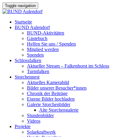
Toggle navigation
Startseite
BUND Aulendorf
BUND-Aktivitäten
Gästebuch
Helfen Sie uns / Spenden
Mitglied werden
Spenden
Schlossfalken
Aktueller Stream – Falkenhorst im Schloss
Turmfalken
Storchennest
Aktuelles Kamerabild
Bilder unserer Besucher*innen
Chronik der Beiträge
Eigene Bilder hochladen
Galerie Storchenbilder
Alte Storchengalerie
Stundenbilder
Videos
Projekte
Solarkraftwerk