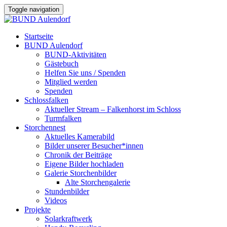
Toggle navigation
Startseite
BUND Aulendorf
BUND-Aktivitäten
Gästebuch
Helfen Sie uns / Spenden
Mitglied werden
Spenden
Schlossfalken
Aktueller Stream – Falkenhorst im Schloss
Turmfalken
Storchennest
Aktuelles Kamerabild
Bilder unserer Besucher*innen
Chronik der Beiträge
Eigene Bilder hochladen
Galerie Storchenbilder
Alte Storchengalerie
Stundenbilder
Videos
Projekte
Solarkraftwerk