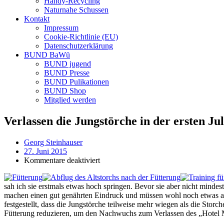
Handy-Recycling
Naturnahe Schussen
Kontakt
Impressum
Cookie-Richtlinie (EU)
Datenschutzerklärung
BUND BaWü
BUND jugend
BUND Presse
BUND Pulikationen
BUND Shop
Mitglied werden
Verlassen die Jungstörche in der ersten Ju
Georg Steinhauser
27. Juni 2015
für
Kommentare deaktiviert
Verlassen
die
sah ich sie erstmals etwas hoch springen. Bevor sie aber nicht mindest
Jungstörche
machen einen gut genährten Eindruck und müssen wohl noch etwas ab
in
festgestellt, dass die Jungstörche teilweise mehr wiegen als die Storc
der
Fütterung reduzieren, um den Nachwuchs zum Verlassen des „Hotel
ersten
Juli-