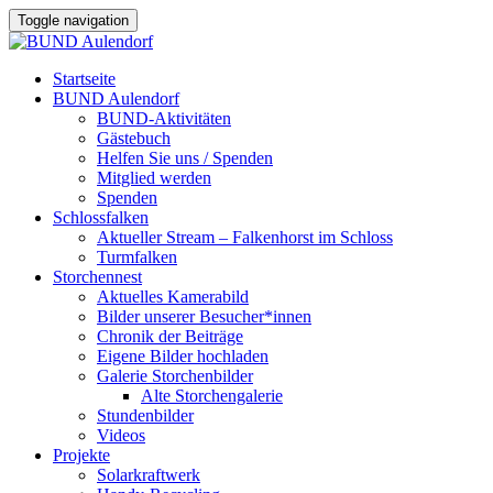
Toggle navigation
Startseite
BUND Aulendorf
BUND-Aktivitäten
Gästebuch
Helfen Sie uns / Spenden
Mitglied werden
Spenden
Schlossfalken
Aktueller Stream – Falkenhorst im Schloss
Turmfalken
Storchennest
Aktuelles Kamerabild
Bilder unserer Besucher*innen
Chronik der Beiträge
Eigene Bilder hochladen
Galerie Storchenbilder
Alte Storchengalerie
Stundenbilder
Videos
Projekte
Solarkraftwerk