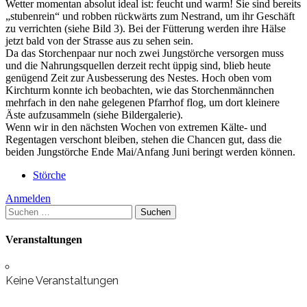
Wetter momentan absolut ideal ist: feucht und warm! Sie sind bereits
sich
„stubenrein“ und robben rückwärts zum Nestrand, um ihr Geschäft
gut
zu verrichten (siehe Bild 3). Bei der Fütterung werden ihre Hälse
jetzt bald von der Strasse aus zu sehen sein.
Da das Storchenpaar nur noch zwei Jungstörche versorgen muss
und die Nahrungsquellen derzeit recht üppig sind, blieb heute
genügend Zeit zur Ausbesserung des Nestes. Hoch oben vom
Kirchturm konnte ich beobachten, wie das Storchenmännchen
mehrfach in den nahe gelegenen Pfarrhof flog, um dort kleinere
Äste aufzusammeln (siehe Bildergalerie).
Wenn wir in den nächsten Wochen von extremen Kälte- und
Regentagen verschont bleiben, stehen die Chancen gut, dass die
beiden Jungstörche Ende Mai/Anfang Juni beringt werden können.
Störche
Anmelden
Suchen
nach:
Veranstaltungen
Keine Veranstaltungen