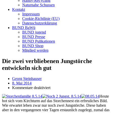
Handy-Recycling
Naturnahe Schussen
Kontakt
Impressum
Cookie-Richtlinie (EU)
Datenschutzerklärung
BUND BaWü
BUND jugend
BUND Presse
BUND Pulikationen
BUND Shop
Mitglied werden
Die zwei verbliebenen Jungstörche
entwickeln sich gut
Georg Steinhauser
8. Mai 2014
für
Kommentare deaktiviert
Die
Heute
zwei
bot sich vom Kirchturm auf das Storchennest ein erfreuliches Bild.
verbliebenen
Wie erwartet leben zwar nur noch zwei Jungstörche. Diese haben
Jungstörche
aber in den vergangenen vier Tagen erstaunlich zugelegt, zumal das
entwickeln