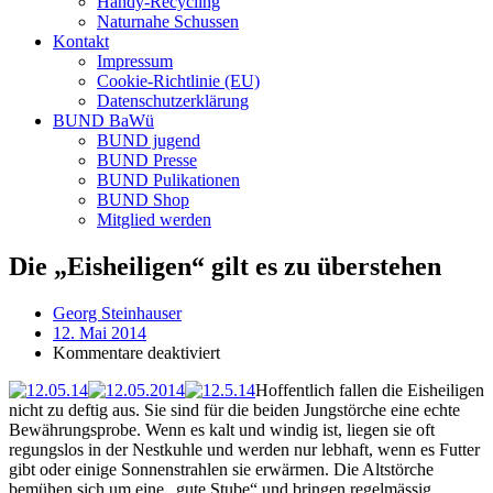
Handy-Recycling
Naturnahe Schussen
Kontakt
Impressum
Cookie-Richtlinie (EU)
Datenschutzerklärung
BUND BaWü
BUND jugend
BUND Presse
BUND Pulikationen
BUND Shop
Mitglied werden
Die „Eisheiligen“ gilt es zu überstehen
Georg Steinhauser
12. Mai 2014
für
Kommentare deaktiviert
Die
Hoffentlich fallen die Eisheiligen
„Eisheiligen“
nicht zu deftig aus. Sie sind für die beiden Jungstörche eine echte
gilt
Bewährungsprobe. Wenn es kalt und windig ist, liegen sie oft
es
regungslos in der Nestkuhle und werden nur lebhaft, wenn es Futter
zu
gibt oder einige Sonnenstrahlen sie erwärmen. Die Altstörche
überstehen
bemühen sich um eine „gute Stube“ und bringen regelmässig