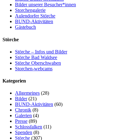
Bilder unserer Besucher*innen
Storchengalerie
Aulendorfer Störche
BUND-Aktivitäten
Gästebuch
Störche
Störche – Infos und Bilder
Störche Bad Waldsee
Störche Oberschwaben
Storchen-webcams
Kategorien
Allgemeines
(28)
Bilder
(21)
BUND-Aktivitäten
(60)
Chronik
(8)
Galerien
(4)
Presse
(89)
Schlossfalken
(11)
Spenden
(8)
Störche
(307)