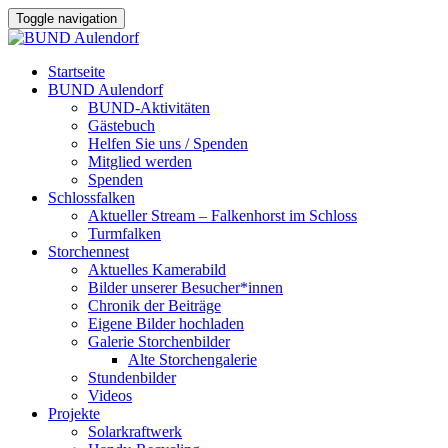
Toggle navigation
Startseite
BUND Aulendorf
BUND-Aktivitäten
Gästebuch
Helfen Sie uns / Spenden
Mitglied werden
Spenden
Schlossfalken
Aktueller Stream – Falkenhorst im Schloss
Turmfalken
Storchennest
Aktuelles Kamerabild
Bilder unserer Besucher*innen
Chronik der Beiträge
Eigene Bilder hochladen
Galerie Storchenbilder
Alte Storchengalerie
Stundenbilder
Videos
Projekte
Solarkraftwerk