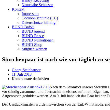
Handy-Recycling
Naturnahe Schussen
Kontakt
Impressum
Cookie-Richtlinie (EU)
Datenschutzerklärung
BUND BaWü
BUND jugend
BUND Presse
BUND Pulikationen
BUND Shop
Mitglied werden
Storchenpaar ist nach wie vor täglich zu s
Georg Steinhauser
11. Juli 2013
für
Kommentare deaktiviert
Storchenpaar
Nach dem Stromtod unserer Störchin Bri
ist
vor ständig zusammen und übernachtet meistens auf ihrem Eigenbau, m
nach
Artgenossen geduldet werden. Am 9. Juli habe ich das Paar bei der 
wie
vor
Der Unglücksmasten wurde inzwischen von der EnBW mit isolierende
täglich
zu