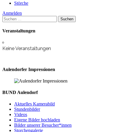
Störche
sehen
Anmelden
Suchen
nach:
Veranstaltungen
Keine Veranstaltungen
Aulendorfer Impressionen
BUND Aulendorf
Aktuelles Kamerabild
Stundenbilder
Videos
Eigene Bilder hochladen
Bilder unserer Besucher*innen
Storchengalerie