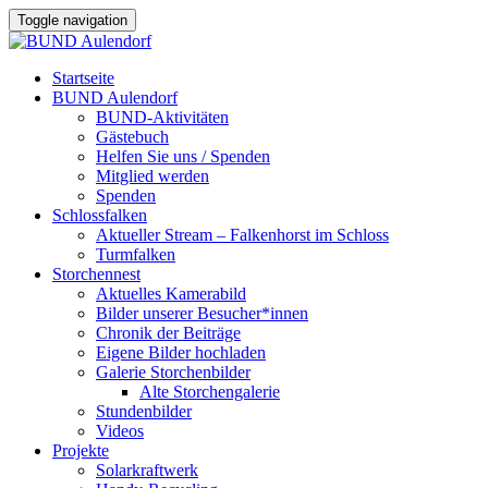
Toggle navigation
Startseite
BUND Aulendorf
BUND-Aktivitäten
Gästebuch
Helfen Sie uns / Spenden
Mitglied werden
Spenden
Schlossfalken
Aktueller Stream – Falkenhorst im Schloss
Turmfalken
Storchennest
Aktuelles Kamerabild
Bilder unserer Besucher*innen
Chronik der Beiträge
Eigene Bilder hochladen
Galerie Storchenbilder
Alte Storchengalerie
Stundenbilder
Videos
Projekte
Solarkraftwerk