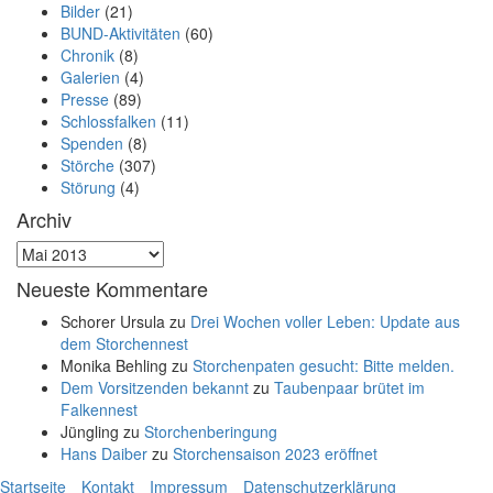
Bilder
(21)
BUND-Aktivitäten
(60)
Chronik
(8)
Galerien
(4)
Presse
(89)
Schlossfalken
(11)
Spenden
(8)
Störche
(307)
Störung
(4)
Archiv
Archiv
Neueste Kommentare
Schorer Ursula
zu
Drei Wochen voller Leben: Update aus
dem Storchennest
Monika Behling
zu
Storchenpaten gesucht: Bitte melden.
Dem Vorsitzenden bekannt
zu
Taubenpaar brütet im
Falkennest
Jüngling
zu
Storchenberingung
Hans Daiber
zu
Storchensaison 2023 eröffnet
Startseite
Kontakt
Impressum
Datenschutzerklärung