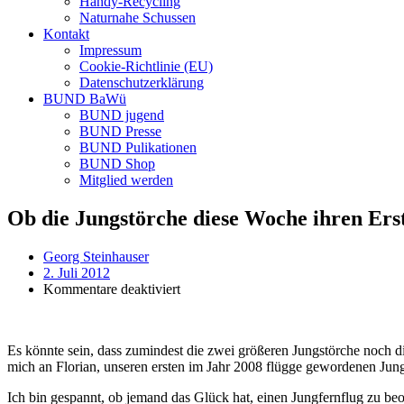
Handy-Recycling
Naturnahe Schussen
Kontakt
Impressum
Cookie-Richtlinie (EU)
Datenschutzerklärung
BUND BaWü
BUND jugend
BUND Presse
BUND Pulikationen
BUND Shop
Mitglied werden
Ob die Jungstörche diese Woche ihren Ers
Georg Steinhauser
2. Juli 2012
für
Kommentare deaktiviert
Ob
die
Jungstörche
Es könnte sein, dass zumindest die zwei größeren Jungstörche noch d
diese
mich an Florian, unseren ersten im Jahr 2008 flügge gewordenen Jung
Woche
ihren
Ich bin gespannt, ob jemand das Glück hat, einen Jungfernflug zu be
Erstflug