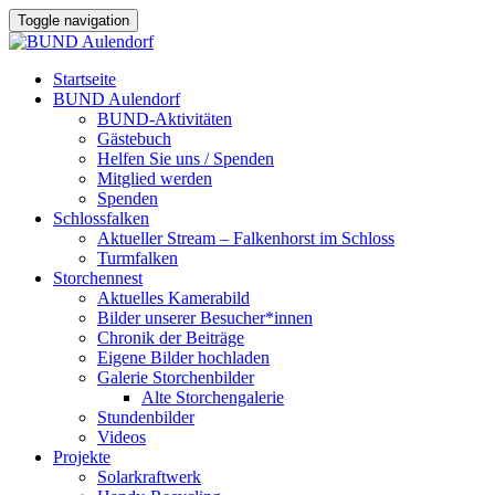
Toggle navigation
Startseite
BUND Aulendorf
BUND-Aktivitäten
Gästebuch
Helfen Sie uns / Spenden
Mitglied werden
Spenden
Schlossfalken
Aktueller Stream – Falkenhorst im Schloss
Turmfalken
Storchennest
Aktuelles Kamerabild
Bilder unserer Besucher*innen
Chronik der Beiträge
Eigene Bilder hochladen
Galerie Storchenbilder
Alte Storchengalerie
Stundenbilder
Videos
Projekte
Solarkraftwerk