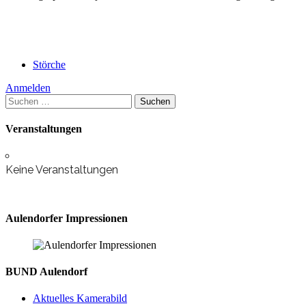
wagen?
Störche
Anmelden
Suchen
nach:
Veranstaltungen
Keine Veranstaltungen
Aulendorfer Impressionen
BUND Aulendorf
Aktuelles Kamerabild