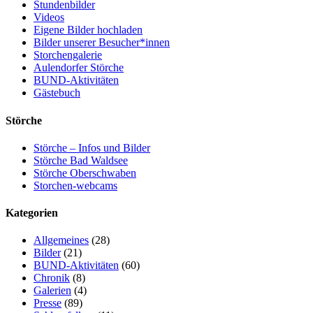
Stundenbilder
Videos
Eigene Bilder hochladen
Bilder unserer Besucher*innen
Storchengalerie
Aulendorfer Störche
BUND-Aktivitäten
Gästebuch
Störche
Störche – Infos und Bilder
Störche Bad Waldsee
Störche Oberschwaben
Storchen-webcams
Kategorien
Allgemeines
(28)
Bilder
(21)
BUND-Aktivitäten
(60)
Chronik
(8)
Galerien
(4)
Presse
(89)