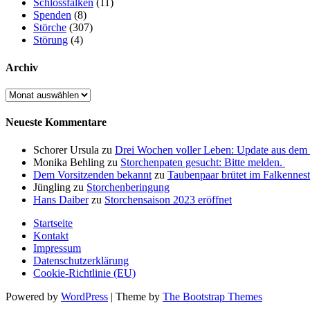
Schlossfalken
(11)
Spenden
(8)
Störche
(307)
Störung
(4)
Archiv
Archiv
Neueste Kommentare
Schorer Ursula
zu
Drei Wochen voller Leben: Update aus dem 
Monika Behling
zu
Storchenpaten gesucht: Bitte melden.
Dem Vorsitzenden bekannt
zu
Taubenpaar brütet im Falkennest
Jüngling
zu
Storchenberingung
Hans Daiber
zu
Storchensaison 2023 eröffnet
Startseite
Kontakt
Impressum
Datenschutzerklärung
Cookie-Richtlinie (EU)
Powered by
WordPress
| Theme by
The Bootstrap Themes