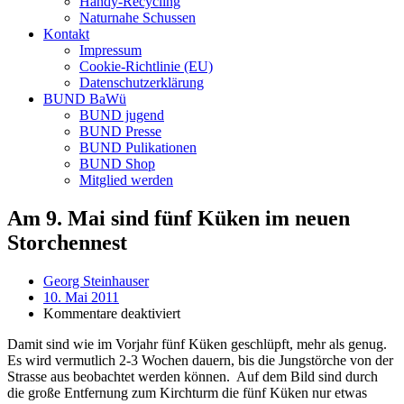
Handy-Recycling
Naturnahe Schussen
Kontakt
Impressum
Cookie-Richtlinie (EU)
Datenschutzerklärung
BUND BaWü
BUND jugend
BUND Presse
BUND Pulikationen
BUND Shop
Mitglied werden
Am 9. Mai sind fünf Küken im neuen
Storchennest
Georg Steinhauser
10. Mai 2011
für
Kommentare deaktiviert
Am
Damit sind wie im Vorjahr fünf Küken geschlüpft, mehr als genug.
9.
Es wird vermutlich 2-3 Wochen dauern, bis die Jungstörche von der
Mai
Strasse aus beobachtet werden können. Auf dem Bild sind durch
sind
die große Entfernung zum Kirchturm die fünf Küken nur etwas
fünf