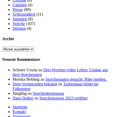
Chronik
(8)
Galerien
(4)
Presse
(89)
Schlossfalken
(11)
Spenden
(8)
Störche
(307)
Störung
(4)
Archiv
Archiv
Neueste Kommentare
Schorer Ursula
zu
Drei Wochen voller Leben: Update aus
dem Storchennest
Monika Behling
zu
Storchenpaten gesucht: Bitte melden.
Dem Vorsitzenden bekannt
zu
Taubenpaar brütet im
Falkennest
Jüngling
zu
Storchenberingung
Hans Daiber
zu
Storchensaison 2023 eröffnet
Startseite
Kontakt
Impressum