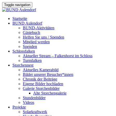
Toggle navigation
Startseite
BUND Aulendorf
BUND-Aktivitäten
Gästebuch
Helfen Sie uns / Spenden
Mitglied werden
Spenden
Schlossfalken
Aktueller Stream – Falkenhorst im Schloss
Turmfalken
Storchennest
Aktuelles Kamerabild
Bilder unserer Besucher*innen
Chronik der Beiträge
Eigene Bilder hochladen
Galerie Storchenbilder
Alte Storchengalerie
Stundenbilder
Videos
Projekte
Solarkraftwerk