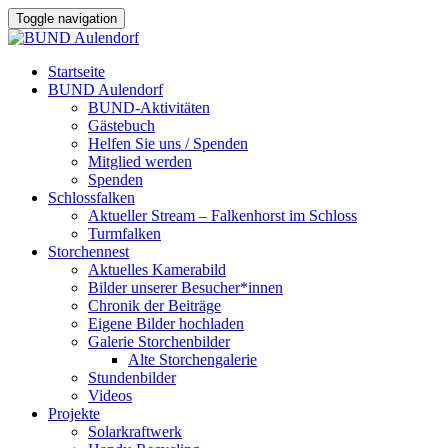
Toggle navigation
Startseite
BUND Aulendorf
BUND-Aktivitäten
Gästebuch
Helfen Sie uns / Spenden
Mitglied werden
Spenden
Schlossfalken
Aktueller Stream – Falkenhorst im Schloss
Turmfalken
Storchennest
Aktuelles Kamerabild
Bilder unserer Besucher*innen
Chronik der Beiträge
Eigene Bilder hochladen
Galerie Storchenbilder
Alte Storchengalerie
Stundenbilder
Videos
Projekte
Solarkraftwerk