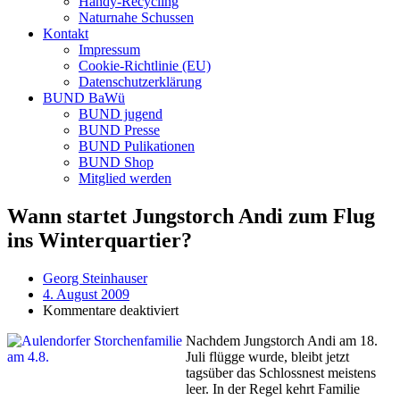
Handy-Recycling
Naturnahe Schussen
Kontakt
Impressum
Cookie-Richtlinie (EU)
Datenschutzerklärung
BUND BaWü
BUND jugend
BUND Presse
BUND Pulikationen
BUND Shop
Mitglied werden
Wann startet Jungstorch Andi zum Flug
ins Winterquartier?
Georg Steinhauser
4. August 2009
für
Kommentare deaktiviert
Wann
Nachdem Jungstorch Andi am 18.
startet
Juli flügge wurde, bleibt jetzt
Jungstorch
tagsüber das Schlossnest meistens
Andi
leer. In der Regel kehrt Familie
zum