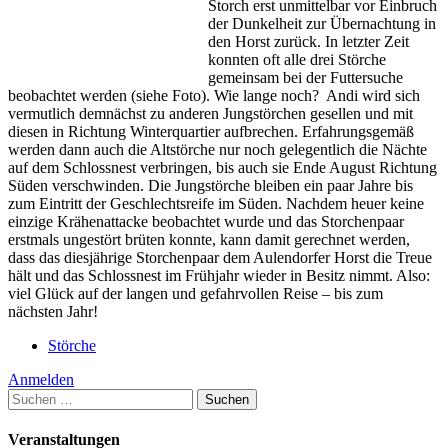
Storch erst unmittelbar vor Einbruch
Flug
der Dunkelheit zur Übernachtung in
ins
den Horst zurück. In letzter Zeit
Winterquartier?
konnten oft alle drei Störche
gemeinsam bei der Futtersuche
beobachtet werden (siehe Foto). Wie lange noch? Andi wird sich
vermutlich demnächst zu anderen Jungstörchen gesellen und mit
diesen in Richtung Winterquartier aufbrechen. Erfahrungsgemäß
werden dann auch die Altstörche nur noch gelegentlich die Nächte
auf dem Schlossnest verbringen, bis auch sie Ende August Richtung
Süden verschwinden. Die Jungstörche bleiben ein paar Jahre bis
zum Eintritt der Geschlechtsreife im Süden. Nachdem heuer keine
einzige Krähenattacke beobachtet wurde und das Storchenpaar
erstmals ungestört brüten konnte, kann damit gerechnet werden,
dass das diesjährige Storchenpaar dem Aulendorfer Horst die Treue
hält und das Schlossnest im Frühjahr wieder in Besitz nimmt. Also:
viel Glück auf der langen und gefahrvollen Reise – bis zum
nächsten Jahr!
Störche
Anmelden
Suchen
nach:
Veranstaltungen