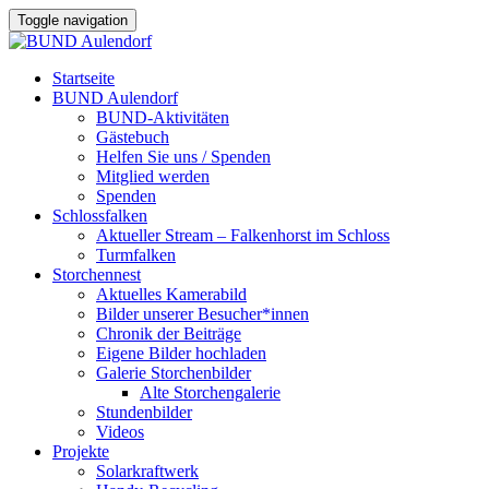
Toggle navigation
Startseite
BUND Aulendorf
BUND-Aktivitäten
Gästebuch
Helfen Sie uns / Spenden
Mitglied werden
Spenden
Schlossfalken
Aktueller Stream – Falkenhorst im Schloss
Turmfalken
Storchennest
Aktuelles Kamerabild
Bilder unserer Besucher*innen
Chronik der Beiträge
Eigene Bilder hochladen
Galerie Storchenbilder
Alte Storchengalerie
Stundenbilder
Videos
Projekte
Solarkraftwerk