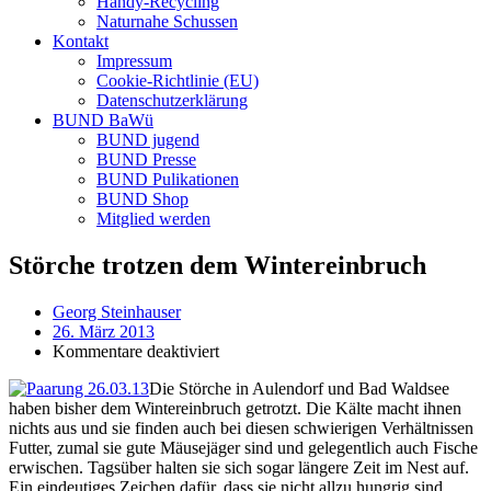
Handy-Recycling
Naturnahe Schussen
Kontakt
Impressum
Cookie-Richtlinie (EU)
Datenschutzerklärung
BUND BaWü
BUND jugend
BUND Presse
BUND Pulikationen
BUND Shop
Mitglied werden
Störche trotzen dem Wintereinbruch
Georg Steinhauser
26. März 2013
für
Kommentare deaktiviert
Störche
Die Störche in Aulendorf und Bad Waldsee
trotzen
haben bisher dem Wintereinbruch getrotzt. Die Kälte macht ihnen
dem
nichts aus und sie finden auch bei diesen schwierigen Verhältnissen
Wintereinbruch
Futter, zumal sie gute Mäusejäger sind und gelegentlich auch Fische
erwischen. Tagsüber halten sie sich sogar längere Zeit im Nest auf.
Ein eindeutiges Zeichen dafür, dass sie nicht allzu hungrig sind,